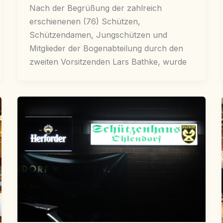
Nach der Begrüßung der zahlreich
erschienenen (76) Schützen,
Schützendamen, Jungschützen und
Mitglieder der Bogenabteilung durch den
zweiten Vorsitzenden Lars Bathke, wurde