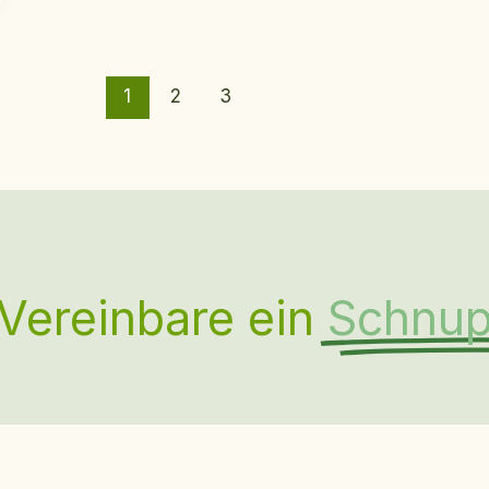
1
2
3
Vereinbare ein
Schnup