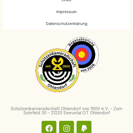
Impressum
Datenschutzerklärung
Schützenkameradschaft Ohlendorf von 1900 e.V. - Zum
Suhrfeld 30 - 21220 Seevetal OT Ohlendorf
F
I
P
a
n
a