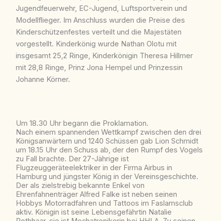
Jugendfeuerwehr, EC-Jugend, Luftsportverein und
Modellflieger. Im Anschluss wurden die Preise des
Kinderschützenfestes verteilt und die Majestäten
vorgestellt. Kinderkönig wurde Nathan Olotu mit
insgesamt 25,2 Ringe, Kinderkönigin Theresa Hillmer
mit 28,8 Ringe, Prinz Jona Hempel und Prinzessin
Johanne Körner.
Um 18.30 Uhr begann die Proklamation.
Nach einem spannenden Wettkampf zwischen den drei
Königsanwärtern und 1240 Schüssen gab Lion Schmidt
um 18.15 Uhr den Schuss ab, der den Rumpf des Vogels
zu Fall brachte. Der 27-Jährige ist
Flugzeuggeräteelektriker in der Firma Airbus in
Hamburg und jüngster König in der Vereinsgeschichte.
Der als zielstrebig bekannte Enkel von
Ehrenfahnenträger Alfred Falke ist neben seinen
Hobbys Motorradfahren und Tattoos im Faslamsclub
aktiv. Königin ist seine Lebensgefährtin Natalie