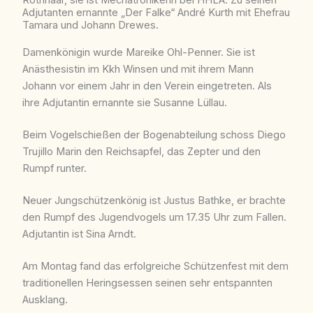
Rothhaar, sie ist Mechatronikerin bei HHLA. Zu seinen
Adjutanten ernannte „Der Falke“ André Kurth mit Ehefrau
Tamara und Johann Drewes.
Damenkönigin wurde Mareike Ohl-Penner. Sie ist
Anästhesistin im Kkh Winsen und mit ihrem Mann
Johann vor einem Jahr in den Verein eingetreten. Als
ihre Adjutantin ernannte sie Susanne Lüllau.
Beim Vogelschießen der Bogenabteilung schoss Diego
Trujillo Marin den Reichsapfel, das Zepter und den
Rumpf runter.
Neuer Jungschützenkönig ist Justus Bathke, er brachte
den Rumpf des Jugendvogels um 17.35 Uhr zum Fallen.
Adjutantin ist Sina Arndt.
Am Montag fand das erfolgreiche Schützenfest mit dem
traditionellen Heringsessen seinen sehr entspannten
Ausklang.