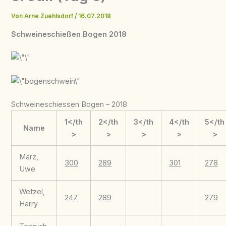
Von
Arne Zuehlsdorf
/
16.07.2018
Schweineschießen Bogen 2018
Schweineschiessen Bogen – 2018
1</th
2</th
3</th
4</th
5</th
Name
>
>
>
>
>
März,
300
289
301
278
Uwe
Wetzel,
247
289
279
Harry