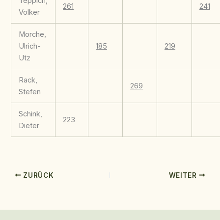
Teppich,
261
241
Volker
Morche,
Ulrich-
185
219
Utz
Rack,
269
Stefen
Schink,
223
Dieter
ZURÜCK
WEITER