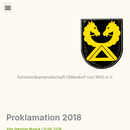
Zum
Inhalt
springen
Schützenkameradschaft Ohlendorf von 1900 e.V.
Proklamation 2018
Von
Stephan Maack
/
11.06.2018