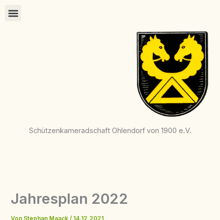
Zum
Inhalt
springen
Schützenkameradschaft Ohlendorf von 1900 e.V.
Jahresplan 2022
Von
Stephan Maack
/
14.12.2021