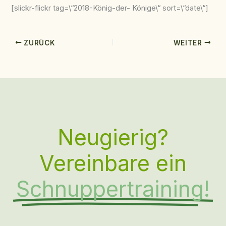
[slickr-flickr tag=\“2018-König-der- Könige\“ sort=\“date\“]
ZURÜCK
WEITER
Neugierig?
Vereinbare ein
Schnuppertraining!