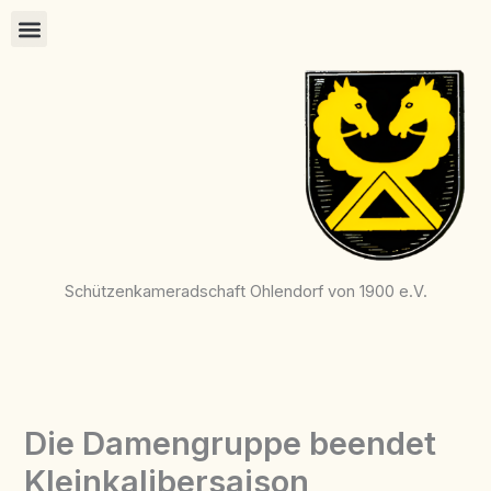
Zum
Inhalt
springen
Schützenkameradschaft Ohlendorf von 1900 e.V.
Die Damengruppe beendet
Kleinkalibersaison