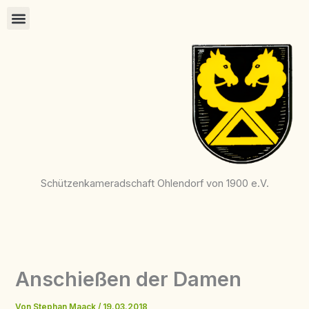
Zum
Inhalt
springen
Schützenkameradschaft Ohlendorf von 1900 e.V.
Anschießen der Damen
Von
Stephan Maack
/
19.03.2018